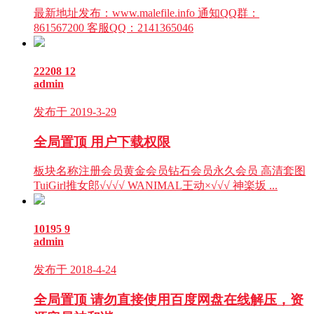
最新地址发布：www.malefile.info 通知QQ群：
861567200 客服QQ：2141365046
22208
12
admin
发布于 2019-3-29
全局置顶
用户下载权限
板块名称注册会员黄金会员钻石会员永久会员 高清套图
TuiGirl推女郎√√√√ WANIMAL王动×√√√ 神楽坂 ...
10195
9
admin
发布于 2018-4-24
全局置顶
请勿直接使用百度网盘在线解压，资