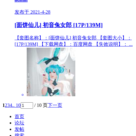
发布于 2021-4-28
[面饼仙儿] 初音兔女郎 [17P/139M]
【套图名称】：[面饼仙儿] 初音兔女郎 【套图大小】：
[17P/139M] 【下载网盘】：百度网盘 【失效说明】： ...
1
2
3
4
.. 10
/ 10 页
下一页
首页
论坛
发帖
搜索