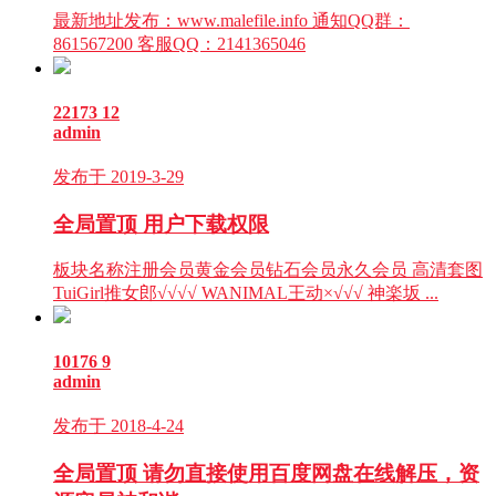
最新地址发布：www.malefile.info 通知QQ群：
861567200 客服QQ：2141365046
22173
12
admin
发布于 2019-3-29
全局置顶
用户下载权限
板块名称注册会员黄金会员钻石会员永久会员 高清套图
TuiGirl推女郎√√√√ WANIMAL王动×√√√ 神楽坂 ...
10176
9
admin
发布于 2018-4-24
全局置顶
请勿直接使用百度网盘在线解压，资