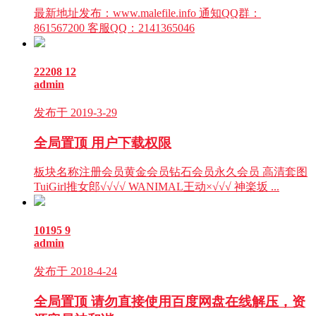
最新地址发布：www.malefile.info 通知QQ群：
861567200 客服QQ：2141365046
22208
12
admin
发布于 2019-3-29
全局置顶
用户下载权限
板块名称注册会员黄金会员钻石会员永久会员 高清套图
TuiGirl推女郎√√√√ WANIMAL王动×√√√ 神楽坂 ...
10195
9
admin
发布于 2018-4-24
全局置顶
请勿直接使用百度网盘在线解压，资