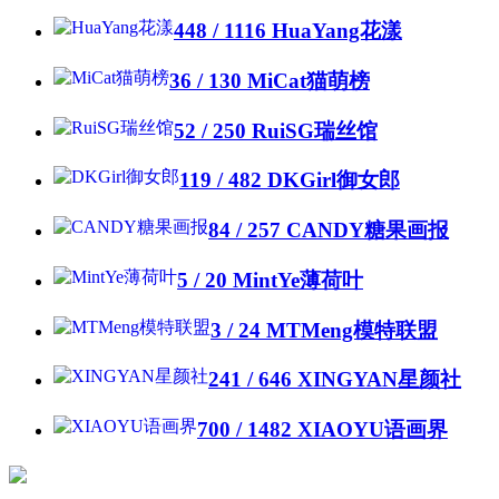
448 / 1116
HuaYang花漾
36 / 130
MiCat猫萌榜
52 / 250
RuiSG瑞丝馆
119 / 482
DKGirl御女郎
84 / 257
CANDY糖果画报
5 / 20
MintYe薄荷叶
3 / 24
MTMeng模特联盟
241 / 646
XINGYAN星颜社
700 / 1482
XIAOYU语画界