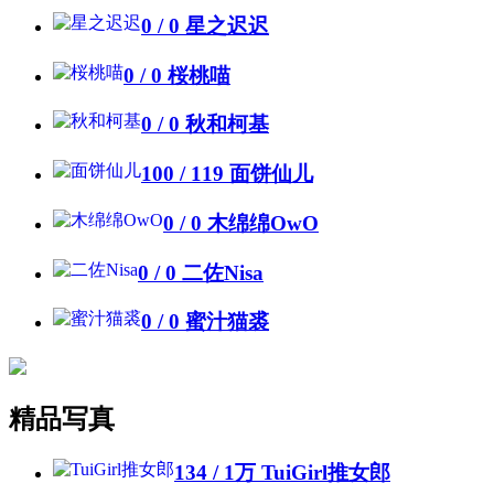
0 / 0
星之迟迟
0 / 0
桜桃喵
0 / 0
秋和柯基
100 / 119
面饼仙儿
0 / 0
木绵绵OwO
0 / 0
二佐Nisa
0 / 0
蜜汁猫裘
精品写真
134 /
1万
TuiGirl推女郎