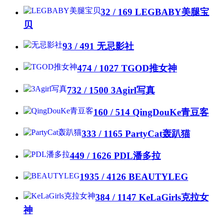
32 / 169
LEGBABY美腿宝
贝
93 / 491
无忌影社
474 / 1027
TGOD推女神
732 / 1500
3Agirl写真
160 / 514
QingDouKe青豆客
333 / 1165
PartyCat轰趴猫
449 / 1626
PDL潘多拉
1935 / 4126
BEAUTYLEG
384 / 1147
KeLaGirls克拉女
神