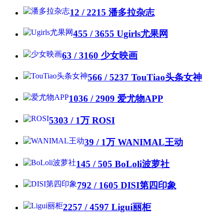
12 / 2215
潘多拉杂志
455 / 3655
Ugirls尤果网
63 / 3160
少女映画
566 / 5237
TouTiao头条女神
1036 / 2909
爱尤物APP
5303 /
1万
ROSI
39 /
1万
WANIMAL王动
145 / 505
BoLoli波萝社
792 / 1605
DISI第四印象
2257 / 4597
Ligui丽柜