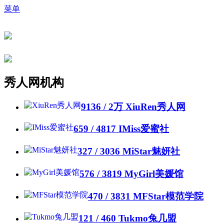
菜单
秀人网机构
9136 /
2万
XiuRen秀人网
659 / 4817
IMiss爱蜜社
327 / 3036
MiStar魅妍社
576 / 3819
MyGirl美媛馆
470 / 3831
MFStar模范学院
121 / 460
Tukmo兔几盟