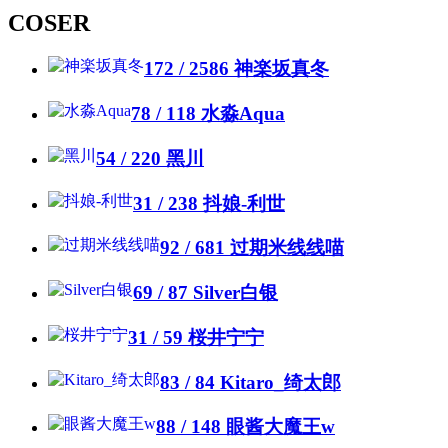
COSER
172 / 2586
神楽坂真冬
78 / 118
水淼Aqua
54 / 220
黑川
31 / 238
抖娘-利世
92 / 681
过期米线线喵
69 / 87
Silver白银
31 / 59
桜井宁宁
83 / 84
Kitaro_绮太郎
88 / 148
眼酱大魔王w