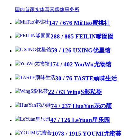
国内首家实体写真偶像事务所
147 / 676
MiiTao蜜桃社
288 / 885
FEILIN嗲囡囡
59 / 126
UXING优星馆
174 / 402
YouWu尤物馆
30 / 76
TASTE顽味生活
22 / 63
WingS影私荟
74 / 237
HuaYan花の颜
47 / 126
LeYuan星乐园
1078 / 1915
YOUMI尤蜜荟