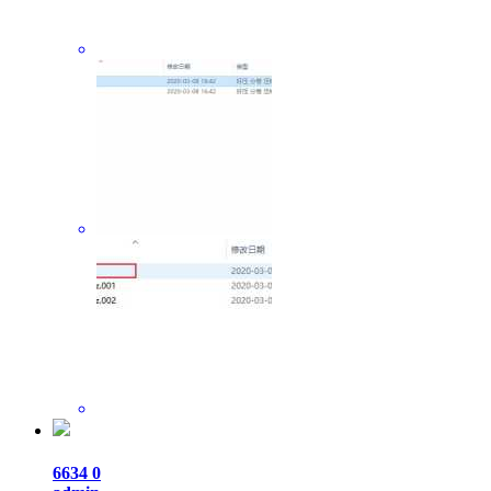
6634
0