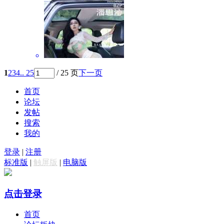
1
2
3
4
.. 25
/ 25 页
下一页
首页
论坛
发帖
搜索
我的
登录
|
注册
标准版
|
触屏版
|
电脑版
点击登录
首页