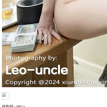
提取码:
gHGq