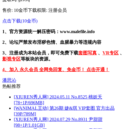
售价: 10金币
下载权限: 注册会员
点击下载(10金币)
1、官方资源统一解压密码：www.malefile.info
2、论坛严禁发布淫秽色情、血腥暴力等违规内容
3、注册成为本站会员，即可免费下载
套图写真
、
VR专区
、
影视专区
等板块的资源。
4、加入 永久会员 全网免回复、免金币！ 点击开通！
潘思沁
热帖推荐
[XIUREN秀人网] 2024.05.11 No.8525 桃妖夭
[78+1P/696MB]
[WANIMAL王动] 第26期 婕&琪 VIP套图 官方出品
[39P/789M]
[XIUREN秀人网] 2024.07.29 No.8931 尹甜甜
[98+1P/1.01GB]