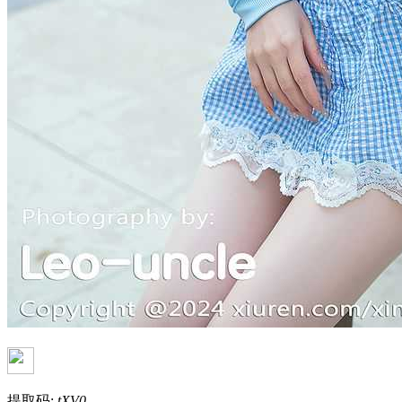
提取码:
tXV0