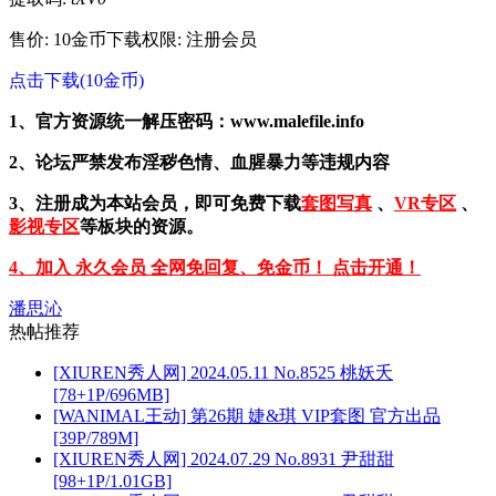
售价: 10金币
下载权限: 注册会员
点击下载(10金币)
1、官方资源统一解压密码：www.malefile.info
2、论坛严禁发布淫秽色情、血腥暴力等违规内容
3、注册成为本站会员，即可免费下载
套图写真
、
VR专区
、
影视专区
等板块的资源。
4、加入 永久会员 全网免回复、免金币！ 点击开通！
潘思沁
热帖推荐
[XIUREN秀人网] 2024.05.11 No.8525 桃妖夭
[78+1P/696MB]
[WANIMAL王动] 第26期 婕&琪 VIP套图 官方出品
[39P/789M]
[XIUREN秀人网] 2024.07.29 No.8931 尹甜甜
[98+1P/1.01GB]