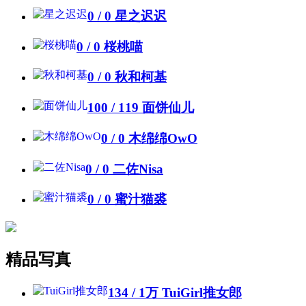
0 / 0
星之迟迟
0 / 0
桜桃喵
0 / 0
秋和柯基
100 / 119
面饼仙儿
0 / 0
木绵绵OwO
0 / 0
二佐Nisa
0 / 0
蜜汁猫裘
精品写真
134 /
1万
TuiGirl推女郎