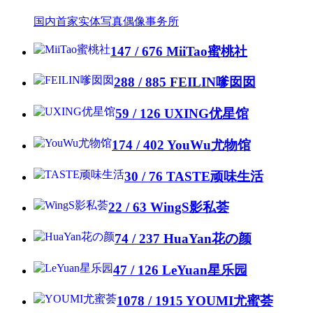
国内首家实体写真偶像事务所
147 / 676
MiiTao蜜桃社
288 / 885
FEILIN嗲囡囡
59 / 126
UXING优星馆
174 / 402
YouWu尤物馆
30 / 76
TASTE顽味生活
22 / 63
WingS影私荟
74 / 237
HuaYan花の颜
47 / 126
LeYuan星乐园
1078 / 1915
YOUMI尤蜜荟