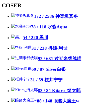
COSER
172 / 2586
神楽坂真冬
78 / 118
水淼Aqua
54 / 220
黑川
31 / 238
抖娘-利世
92 / 681
过期米线线喵
69 / 87
Silver白银
31 / 59
桜井宁宁
83 / 84
Kitaro_绮太郎
88 / 148
眼酱大魔王w