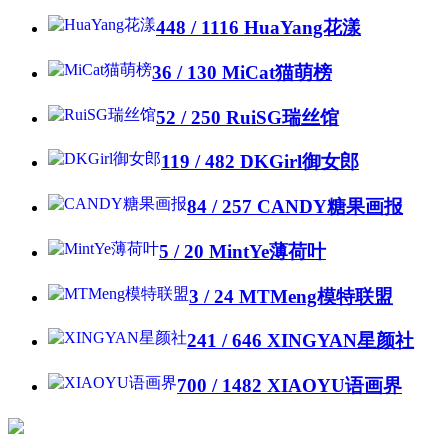
448 / 1116
HuaYang花漾
36 / 130
MiCat猫萌榜
52 / 250
RuiSG瑞丝馆
119 / 482
DKGirl御女郎
84 / 257
CANDY糖果画报
5 / 20
MintYe薄荷叶
3 / 24
MTMeng模特联盟
241 / 646
XINGYAN星颜社
700 / 1482
XIAOYU语画界