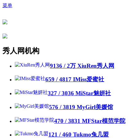
菜单
秀人网机构
9136 /
2万
XiuRen秀人网
659 / 4817
IMiss爱蜜社
327 / 3036
MiStar魅妍社
576 / 3819
MyGirl美媛馆
470 / 3831
MFStar模范学院
121 / 460
Tukmo兔几盟