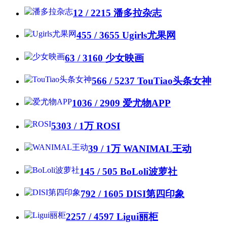
12 / 2215
潘多拉杂志
455 / 3655
Ugirls尤果网
63 / 3160
少女映画
566 / 5237
TouTiao头条女神
1036 / 2909
爱尤物APP
5303 /
1万
ROSI
39 /
1万
WANIMAL王动
145 / 505
BoLoli波萝社
792 / 1605
DISI第四印象
2257 / 4597
Ligui丽柜