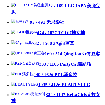
32 / 169
LEGBABY美腿宝
贝
93 / 491
无忌影社
474 / 1027
TGOD推女神
732 / 1500
3Agirl写真
160 / 514
QingDouKe青豆客
333 / 1165
PartyCat轰趴猫
449 / 1626
PDL潘多拉
1935 / 4126
BEAUTYLEG
384 / 1147
KeLaGirls克拉女
神