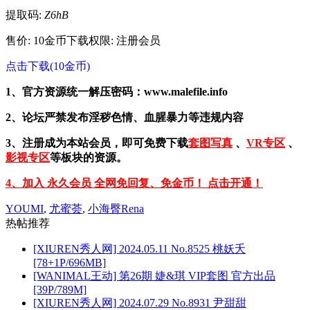
提取码:
Z6hB
售价: 10金币
下载权限: 注册会员
点击下载(10金币)
1、官方资源统一解压密码：www.malefile.info
2、论坛严禁发布淫秽色情、血腥暴力等违规内容
3、注册成为本站会员，即可免费下载
套图写真
、
VR专区
、
影视专区
等板块的资源。
4、加入 永久会员 全网免回复、免金币！ 点击开通！
YOUMI
,
尤蜜荟
,
小海臀Rena
热帖推荐
[XIUREN秀人网] 2024.05.11 No.8525 桃妖夭
[78+1P/696MB]
[WANIMAL王动] 第26期 婕&琪 VIP套图 官方出品
[39P/789M]
[XIUREN秀人网] 2024.07.29 No.8931 尹甜甜