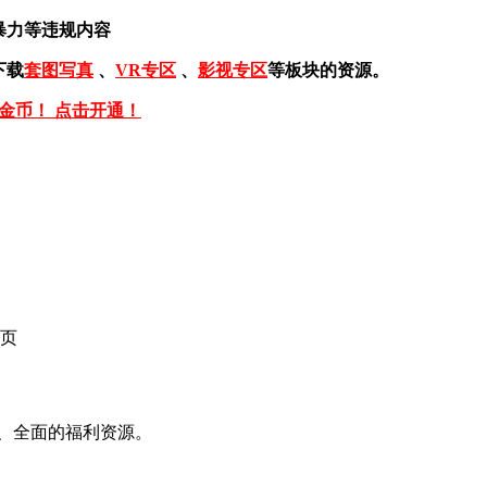
暴力等违规内容
下载
套图写真
、
VR专区
、
影视专区
等板块的资源。
免金币！ 点击开通！
页
、全面的福利资源。