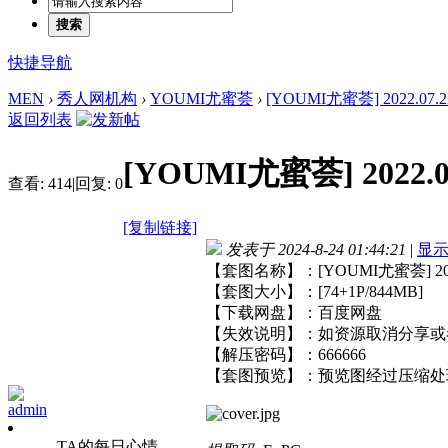
搜索
快捷导航
MEN
›
秀人网机构
›
YOUMI尤蜜荟
›
[YOUMI尤蜜荟] 2022.07.22
返回列表
[YOUMI尤蜜荟] 2022.07
查看:
414
|
回复:
0
[复制链接]
发表于 2024-8-24 01:44:21
|
显
【套图名称】：[YOUMI尤蜜荟] 2022.
【套图大小】：[74+1P/844MB]
【下载网盘】：百度网盘
【失效说明】：如资源取消分享或
【解压密码】：666666
【套图预览】：预览图经过压缩处
admin
TA的每日心情