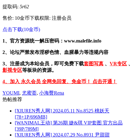
提取码:
5r62
售价: 10金币
下载权限: 注册会员
点击下载(10金币)
1、官方资源统一解压密码：www.malefile.info
2、论坛严禁发布淫秽色情、血腥暴力等违规内容
3、注册成为本站会员，即可免费下载
套图写真
、
VR专区
、
影视专区
等板块的资源。
4、加入 永久会员 全网免回复、免金币！ 点击开通！
YOUMI
,
尤蜜荟
,
小海臀Rena
热帖推荐
[XIUREN秀人网] 2024.05.11 No.8525 桃妖夭
[78+1P/696MB]
[WANIMAL王动] 第26期 婕&琪 VIP套图 官方出品
[39P/789M]
[XIUREN秀人网] 2024.07.29 No.8931 尹甜甜