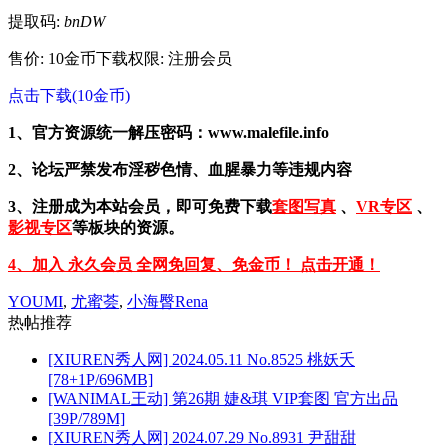
提取码:
bnDW
售价: 10金币
下载权限: 注册会员
点击下载(10金币)
1、官方资源统一解压密码：www.malefile.info
2、论坛严禁发布淫秽色情、血腥暴力等违规内容
3、注册成为本站会员，即可免费下载
套图写真
、
VR专区
、
影视专区
等板块的资源。
4、加入 永久会员 全网免回复、免金币！ 点击开通！
YOUMI
,
尤蜜荟
,
小海臀Rena
热帖推荐
[XIUREN秀人网] 2024.05.11 No.8525 桃妖夭
[78+1P/696MB]
[WANIMAL王动] 第26期 婕&琪 VIP套图 官方出品
[39P/789M]
[XIUREN秀人网] 2024.07.29 No.8931 尹甜甜