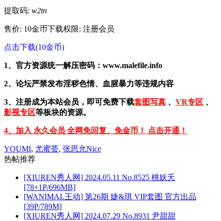
提取码:
w2tn
售价: 10金币
下载权限: 注册会员
点击下载(10金币)
1、官方资源统一解压密码：www.malefile.info
2、论坛严禁发布淫秽色情、血腥暴力等违规内容
3、注册成为本站会员，即可免费下载
套图写真
、
VR专区
、
影视专区
等板块的资源。
4、加入 永久会员 全网免回复、免金币！ 点击开通！
YOUMI
,
尤蜜荟
,
张思允Nice
热帖推荐
[XIUREN秀人网] 2024.05.11 No.8525 桃妖夭
[78+1P/696MB]
[WANIMAL王动] 第26期 婕&琪 VIP套图 官方出品
[39P/789M]
[XIUREN秀人网] 2024.07.29 No.8931 尹甜甜