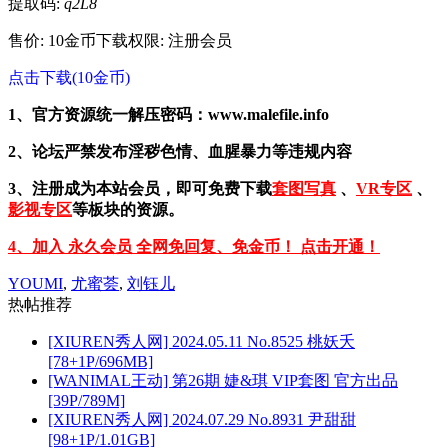
提取码:
q2L8
售价: 10金币
下载权限: 注册会员
点击下载(10金币)
1、官方资源统一解压密码：www.malefile.info
2、论坛严禁发布淫秽色情、血腥暴力等违规内容
3、注册成为本站会员，即可免费下载
套图写真
、
VR专区
、
影视专区
等板块的资源。
4、加入 永久会员 全网免回复、免金币！ 点击开通！
YOUMI
,
尤蜜荟
,
刘钰儿
热帖推荐
[XIUREN秀人网] 2024.05.11 No.8525 桃妖夭
[78+1P/696MB]
[WANIMAL王动] 第26期 婕&琪 VIP套图 官方出品
[39P/789M]
[XIUREN秀人网] 2024.07.29 No.8931 尹甜甜
[98+1P/1.01GB]