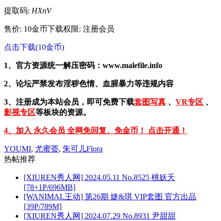
提取码:
HXnV
售价: 10金币
下载权限: 注册会员
点击下载(10金币)
1、官方资源统一解压密码：www.malefile.info
2、论坛严禁发布淫秽色情、血腥暴力等违规内容
3、注册成为本站会员，即可免费下载
套图写真
、
VR专区
、
影视专区
等板块的资源。
4、加入 永久会员 全网免回复、免金币！ 点击开通！
YOUMI
,
尤蜜荟
,
朱可儿Flora
热帖推荐
[XIUREN秀人网] 2024.05.11 No.8525 桃妖夭
[78+1P/696MB]
[WANIMAL王动] 第26期 婕&琪 VIP套图 官方出品
[39P/789M]
[XIUREN秀人网] 2024.07.29 No.8931 尹甜甜