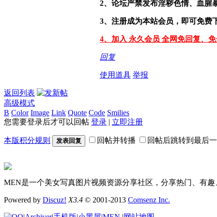
2、论坛严禁发布淫秽色情、血腥
3、注册成为本站会员，即可免费
4、加入 永久会员 全网免回复、
回复
使用道具
举报
返回列表
高级模式
B
Color
Image
Link
Quote
Code
Smilies
您需要登录后才可以回帖
登录
|
立即注册
本版积分规则
回帖并转播
回帖后跳转到最后一
发表回复
MEN是一个美女写真图片视频资源分享社区，分享热门、有趣
Powered by
Discuz!
X3.4
© 2001-2013
Comsenz Inc.
|
Archiver
|
手机版
|
小黑屋
|
MEN
|
网站地图