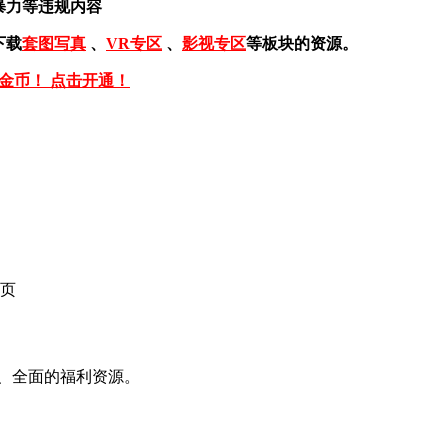
暴力等违规内容
下载
套图写真
、
VR专区
、
影视专区
等板块的资源。
免金币！ 点击开通！
页
、全面的福利资源。