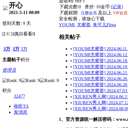
提取码:
rBF5
开心
下载次数:
0
售价:
10金币
[记录]
2021-5-11 08:09
下载权限:
及以上
注册会员
VIP会员
安全检测，请放心下载
签到天数: 9 天
YOUMI
,
尤蜜荟
,
朱可儿Flora
[LV.3]偶尔看看II
相关帖子
•
[YOUMI尤蜜荟] 2024.06.11 
3万
3万
3万
•
[YOUMI尤蜜荟] 2024.06.12
主题
帖子
积分
•
[YOUMI尤蜜荟] 2024.06.18
•
[YOUMI尤蜜荟] 2024.06.19
管理员
•
[YOUMI尤蜜荟] 2024.06.21
•
[YOUMI尤蜜荟] 2024.06.26
•
[YOUMI尤蜜荟] 2024.06.28 
积分
•
[YOUMI尤蜜荟] 2024.07.03
32477
•
[XIUREN秀人网] 2024.06.21
•
[XIUREN秀人网] 2024.07.12
收听TA
•
[XIUREN秀人网] 2024.08.09
发消息
1、官方资源统一解压密码：www.malef