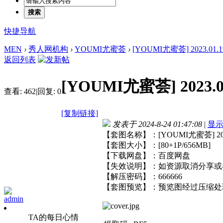
搜索
快捷导航
MEN
›
秀人网机构
›
YOUMI尤蜜荟
›
[YOUMI尤蜜荟] 2023.01.19 
返回列表
[YOUMI尤蜜荟] 2023.01
查看:
462
|
回复:
0
[复制链接]
发表于 2024-8-24 01:47:08
|
显
【套图名称】：[YOUMI尤蜜荟] 2023.0
【套图大小】：[80+1P/656MB]
【下载网盘】：百度网盘
【失效说明】：如资源取消分享或
【解压密码】：666666
【套图预览】：预览图经过压缩处
admin
TA的每日心情