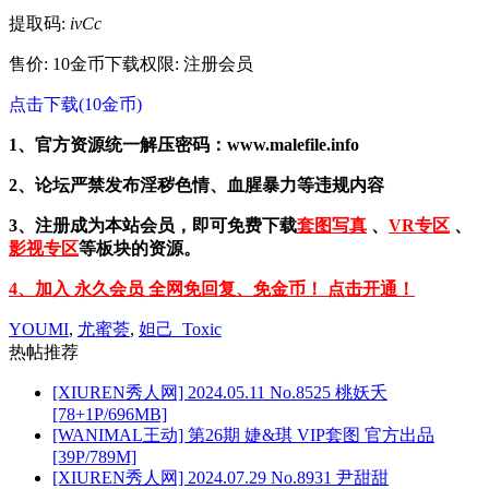
提取码:
ivCc
售价: 10金币
下载权限: 注册会员
点击下载(10金币)
1、官方资源统一解压密码：www.malefile.info
2、论坛严禁发布淫秽色情、血腥暴力等违规内容
3、注册成为本站会员，即可免费下载
套图写真
、
VR专区
、
影视专区
等板块的资源。
4、加入 永久会员 全网免回复、免金币！ 点击开通！
YOUMI
,
尤蜜荟
,
妲己_Toxic
热帖推荐
[XIUREN秀人网] 2024.05.11 No.8525 桃妖夭
[78+1P/696MB]
[WANIMAL王动] 第26期 婕&琪 VIP套图 官方出品
[39P/789M]
[XIUREN秀人网] 2024.07.29 No.8931 尹甜甜