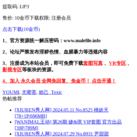
提取码:
LlP3
售价: 10金币
下载权限: 注册会员
点击下载(10金币)
1、官方资源统一解压密码：www.malefile.info
2、论坛严禁发布淫秽色情、血腥暴力等违规内容
3、注册成为本站会员，即可免费下载
套图写真
、
VR专区
、
影视专区
等板块的资源。
4、加入 永久会员 全网免回复、免金币！ 点击开通！
YOUMI
,
尤蜜荟
,
妲己_Toxic
热帖推荐
[XIUREN秀人网] 2024.05.11 No.8525 桃妖夭
[78+1P/696MB]
[WANIMAL王动] 第26期 婕&琪 VIP套图 官方出品
[39P/789M]
[XIUREN秀人网] 2024.07.29 No.8931 尹甜甜