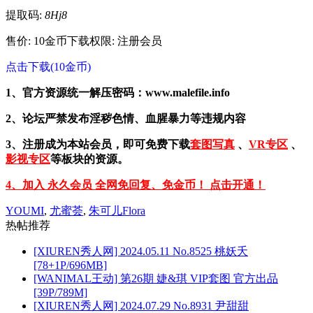
提取码:
8Hj8
售价: 10金币
下载权限: 注册会员
点击下载(10金币)
1、官方资源统一解压密码：www.malefile.info
2、论坛严禁发布淫秽色情、血腥暴力等违规内容
3、注册成为本站会员，即可免费下载
套图写真
、
VR专区
、
影视专区
等板块的资源。
4、加入 永久会员 全网免回复、免金币！ 点击开通！
YOUMI
,
尤蜜荟
,
朱可儿Flora
热帖推荐
[XIUREN秀人网] 2024.05.11 No.8525 桃妖夭
[78+1P/696MB]
[WANIMAL王动] 第26期 婕&琪 VIP套图 官方出品
[39P/789M]
[XIUREN秀人网] 2024.07.29 No.8931 尹甜甜