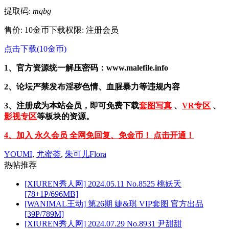
提取码:
mqbg
售价: 10金币
下载权限: 注册会员
点击下载(10金币)
1、官方资源统一解压密码：www.malefile.info
2、论坛严禁发布淫秽色情、血腥暴力等违规内容
3、注册成为本站会员，即可免费下载
套图写真
、
VR专区
、
影视专区
等板块的资源。
4、加入 永久会员 全网免回复、免金币！ 点击开通！
YOUMI
,
尤蜜荟
,
朱可儿Flora
热帖推荐
[XIUREN秀人网] 2024.05.11 No.8525 桃妖夭
[78+1P/696MB]
[WANIMAL王动] 第26期 婕&琪 VIP套图 官方出品
[39P/789M]
[XIUREN秀人网] 2024.07.29 No.8931 尹甜甜