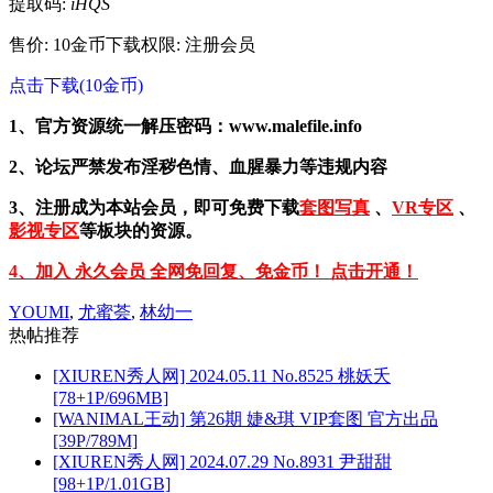
提取码:
iHQS
售价: 10金币
下载权限: 注册会员
点击下载(10金币)
1、官方资源统一解压密码：www.malefile.info
2、论坛严禁发布淫秽色情、血腥暴力等违规内容
3、注册成为本站会员，即可免费下载
套图写真
、
VR专区
、
影视专区
等板块的资源。
4、加入 永久会员 全网免回复、免金币！ 点击开通！
YOUMI
,
尤蜜荟
,
林幼一
热帖推荐
[XIUREN秀人网] 2024.05.11 No.8525 桃妖夭
[78+1P/696MB]
[WANIMAL王动] 第26期 婕&琪 VIP套图 官方出品
[39P/789M]
[XIUREN秀人网] 2024.07.29 No.8931 尹甜甜
[98+1P/1.01GB]