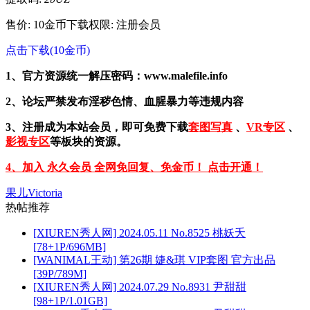
售价: 10金币
下载权限: 注册会员
点击下载(10金币)
1、官方资源统一解压密码：www.malefile.info
2、论坛严禁发布淫秽色情、血腥暴力等违规内容
3、注册成为本站会员，即可免费下载
套图写真
、
VR专区
、
影视专区
等板块的资源。
4、加入 永久会员 全网免回复、免金币！ 点击开通！
果儿Victoria
热帖推荐
[XIUREN秀人网] 2024.05.11 No.8525 桃妖夭
[78+1P/696MB]
[WANIMAL王动] 第26期 婕&琪 VIP套图 官方出品
[39P/789M]
[XIUREN秀人网] 2024.07.29 No.8931 尹甜甜
[98+1P/1.01GB]