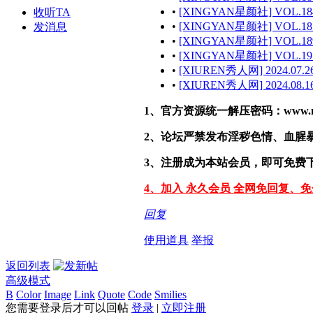
•
[XINGYAN星颜社] VOL.184
收听TA
•
[XINGYAN星颜社] VOL.187
发消息
•
[XINGYAN星颜社] VOL.189
•
[XINGYAN星颜社] VOL.191
•
[XIUREN秀人网] 2024.07.26
•
[XIUREN秀人网] 2024.08.16
1、官方资源统一解压密码：www.malef
2、论坛严禁发布淫秽色情、血腥
3、注册成为本站会员，即可免费
4、加入 永久会员 全网免回复、
回复
使用道具
举报
返回列表
高级模式
B
Color
Image
Link
Quote
Code
Smilies
您需要登录后才可以回帖
登录
|
立即注册