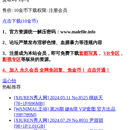
售价: 10金币
下载权限: 注册会员
点击下载(10金币)
1、官方资源统一解压密码：www.malefile.info
2、论坛严禁发布淫秽色情、血腥暴力等违规内容
3、注册成为本站会员，即可免费下载
套图写真
、
VR专区
、
影视专区
等板块的资源。
4、加入 永久会员 全网免回复、免金币！ 点击开通！
温心怡
热帖推荐
[XIUREN秀人网] 2024.05.11 No.8525 桃妖夭
[78+1P/696MB]
[WANIMAL王动] 第26期 婕&琪 VIP套图 官方出品
[39P/789M]
[XIUREN秀人网] 2024.07.29 No.8931 尹甜甜
[98+1P/1.01GB]