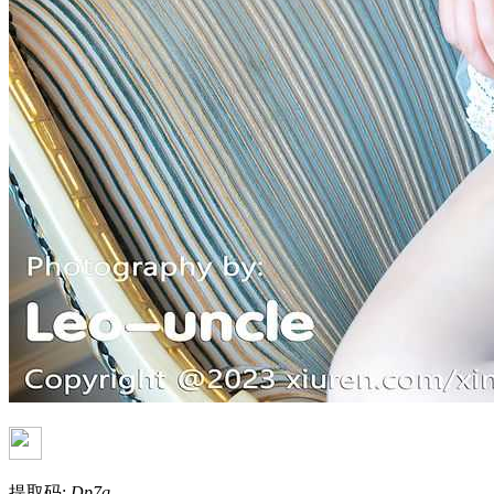
提取码:
Dp7q