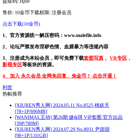
提取码:
Hpib
售价: 10金币
下载权限: 注册会员
点击下载(10金币)
1、官方资源统一解压密码：www.malefile.info
2、论坛严禁发布淫秽色情、血腥暴力等违规内容
3、注册成为本站会员，即可免费下载
套图写真
、
VR专区
、
影视专区
等板块的资源。
4、加入 永久会员 全网免回复、免金币！ 点击开通！
利世
热帖推荐
[XIUREN秀人网] 2024.05.11 No.8525 桃妖夭
[78+1P/696MB]
[WANIMAL王动] 第26期 婕&琪 VIP套图 官方出品
[39P/789M]
[XIUREN秀人网] 2024.07.29 No.8931 尹甜甜
[98+1P/1.01GB]