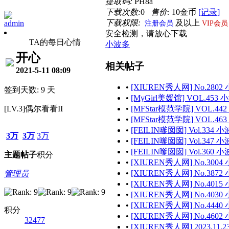
提取码:
PH8a
下载次数:
0
售价:
10金币
[记录]
下载权限:
及以上
admin
注册会员
VIP会员
安全检测，请放心下载
TA的每日心情
小波多
开心
相关帖子
2021-5-11 08:09
•
[XIUREN秀人网] No.2802 
签到天数: 9 天
•
[MyGirl美媛馆] VOL.453 小
[LV.3]偶尔看看II
•
[MFStar模范学院] VOL.442 
•
[MFStar模范学院] VOL.463 
•
[FEILIN嗲囡囡] Vol.334 小波
3万
3万
3万
•
[FEILIN嗲囡囡] Vol.347 小波
•
[FEILIN嗲囡囡] Vol.360 小波
主题
帖子
积分
•
[XIUREN秀人网] No.3004 
•
[XIUREN秀人网] No.3872 
管理员
•
[XIUREN秀人网] No.4015 
•
[XIUREN秀人网] No.4030 
•
[XIUREN秀人网] No.4440 
积分
•
[XIUREN秀人网] No.4602 
32477
•
[XIUREN秀人网] 2023.11.23