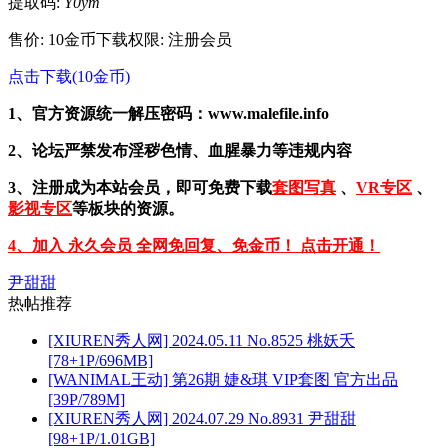
提取码:
Y0ym
售价: 10金币
下载权限: 注册会员
点击下载(10金币)
1、官方资源统一解压密码：www.malefile.info
2、论坛严禁发布淫秽色情、血腥暴力等违规内容
3、注册成为本站会员，即可免费下载
套图写真
、
VR专区
、
影视专区
等板块的资源。
4、加入 永久会员 全网免回复、免金币！ 点击开通！
尹甜甜
热帖推荐
[XIUREN秀人网] 2024.05.11 No.8525 桃妖夭
[78+1P/696MB]
[WANIMAL王动] 第26期 婕&琪 VIP套图 官方出品
[39P/789M]
[XIUREN秀人网] 2024.07.29 No.8931 尹甜甜
[98+1P/1.01GB]