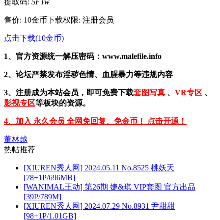
提取码:
5FTw
售价: 10金币
下载权限: 注册会员
点击下载(10金币)
1、官方资源统一解压密码：www.malefile.info
2、论坛严禁发布淫秽色情、血腥暴力等违规内容
3、注册成为本站会员，即可免费下载
套图写真
、
VR专区
、
影视专区
等板块的资源。
4、加入 永久会员 全网免回复、免金币！ 点击开通！
董林越
热帖推荐
[XIUREN秀人网] 2024.05.11 No.8525 桃妖夭
[78+1P/696MB]
[WANIMAL王动] 第26期 婕&琪 VIP套图 官方出品
[39P/789M]
[XIUREN秀人网] 2024.07.29 No.8931 尹甜甜
[98+1P/1.01GB]