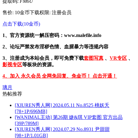
提取码:
FM6U
售价: 10金币
下载权限: 注册会员
点击下载(10金币)
1、官方资源统一解压密码：www.malefile.info
2、论坛严禁发布淫秽色情、血腥暴力等违规内容
3、注册成为本站会员，即可免费下载
套图写真
、
VR专区
、
影视专区
等板块的资源。
4、加入 永久会员 全网免回复、免金币！ 点击开通！
璃月
热帖推荐
[XIUREN秀人网] 2024.05.11 No.8525 桃妖夭
[78+1P/696MB]
[WANIMAL王动] 第26期 婕&琪 VIP套图 官方出品
[39P/789M]
[XIUREN秀人网] 2024.07.29 No.8931 尹甜甜
[98+1P/1.01GB]