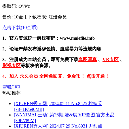
提取码:
OVNz
售价: 10金币
下载权限: 注册会员
点击下载(10金币)
1、官方资源统一解压密码：www.malefile.info
2、论坛严禁发布淫秽色情、血腥暴力等违规内容
3、注册成为本站会员，即可免费下载
套图写真
、
VR专区
、
影视专区
等板块的资源。
4、加入 永久会员 全网免回复、免金币！ 点击开通！
雪糕CiCi
热帖推荐
[XIUREN秀人网] 2024.05.11 No.8525 桃妖夭
[78+1P/696MB]
[WANIMAL王动] 第26期 婕&琪 VIP套图 官方出品
[39P/789M]
[XIUREN秀人网] 2024.07.29 No.8931 尹甜甜