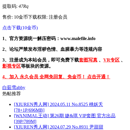
提取码:
47Rq
售价: 10金币
下载权限: 注册会员
点击下载(10金币)
1、官方资源统一解压密码：www.malefile.info
2、论坛严禁发布淫秽色情、血腥暴力等违规内容
3、注册成为本站会员，即可免费下载
套图写真
、
VR专区
、
影视专区
等板块的资源。
4、加入 永久会员 全网免回复、免金币！ 点击开通！
白茹雪abby
热帖推荐
[XIUREN秀人网] 2024.05.11 No.8525 桃妖夭
[78+1P/696MB]
[WANIMAL王动] 第26期 婕&琪 VIP套图 官方出品
[39P/789M]
[XIUREN秀人网] 2024.07.29 No.8931 尹甜甜