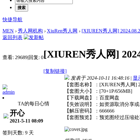
搜索
快捷导航
MEN
›
秀人网机构
›
XiuRen秀人网
›
[XIUREN秀人网] 2024.08.22 
返回列表
[XIUREN秀人网] 2024.
查看:
29689
|
回复:
0
[复制链接]
发表于 2024-10-11 16:48:16
|
显
【套图名称】：[XIUREN秀人网] 2024.
【套图大小】：[70+1P/656MB]
admin
【下载网盘】：百度网盘
TA的每日心情
【失效说明】：如资源取消分享或
【解压密码】：666666
开心
【套图预览】：预览图经过压缩处
2021-5-11 08:09
签到天数: 9 天