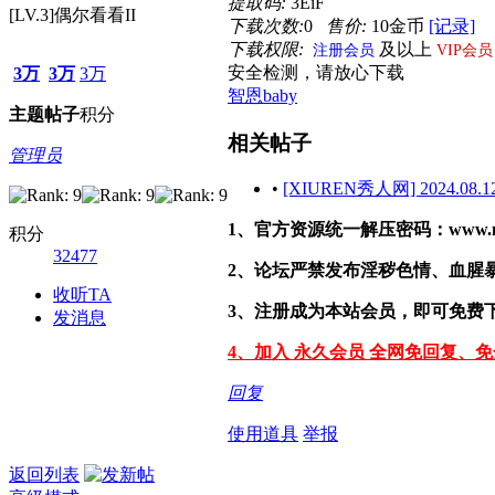
提取码:
3EiF
[LV.3]偶尔看看II
下载次数:
0
售价:
10金币
[记录]
下载权限:
及以上
注册会员
VIP会员
安全检测，请放心下载
3万
3万
3万
智恩baby
主题
帖子
积分
相关帖子
管理员
•
[XIUREN秀人网] 2024.08.12
1、官方资源统一解压密码：www.malef
积分
32477
2、论坛严禁发布淫秽色情、血腥
收听TA
3、注册成为本站会员，即可免费
发消息
4、加入 永久会员 全网免回复、
回复
使用道具
举报
返回列表