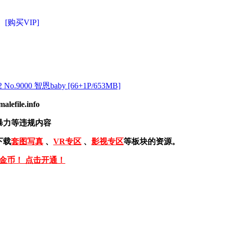
[购买VIP]
 No.9000 智恩baby [66+1P/653MB]
ile.info
暴力等违规内容
下载
套图写真
、
VR专区
、
影视专区
等板块的资源。
免金币！ 点击开通！