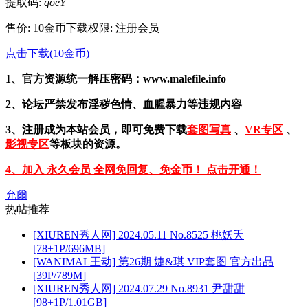
提取码:
qoeY
售价: 10金币
下载权限: 注册会员
点击下载(10金币)
1、官方资源统一解压密码：www.malefile.info
2、论坛严禁发布淫秽色情、血腥暴力等违规内容
3、注册成为本站会员，即可免费下载
套图写真
、
VR专区
、
影视专区
等板块的资源。
4、加入 永久会员 全网免回复、免金币！ 点击开通！
允爾
热帖推荐
[XIUREN秀人网] 2024.05.11 No.8525 桃妖夭
[78+1P/696MB]
[WANIMAL王动] 第26期 婕&琪 VIP套图 官方出品
[39P/789M]
[XIUREN秀人网] 2024.07.29 No.8931 尹甜甜
[98+1P/1.01GB]