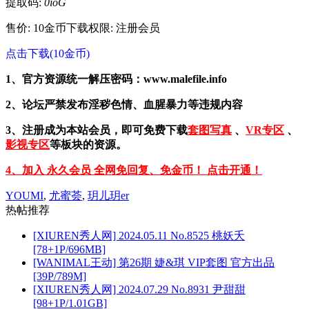
提取码:
0ioG
售价: 10金币
下载权限: 注册会员
点击下载(10金币)
1、官方资源统一解压密码：www.malefile.info
2、论坛严禁发布淫秽色情、血腥暴力等违规内容
3、注册成为本站会员，即可免费下载
套图写真
、
VR专区
、
影视专区
等板块的资源。
4、加入 永久会员 全网免回复、免金币！ 点击开通！
YOUMI
,
尤蜜荟
,
玥儿玥er
热帖推荐
[XIUREN秀人网] 2024.05.11 No.8525 桃妖夭
[78+1P/696MB]
[WANIMAL王动] 第26期 婕&琪 VIP套图 官方出品
[39P/789M]
[XIUREN秀人网] 2024.07.29 No.8931 尹甜甜
[98+1P/1.01GB]