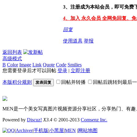
3、注册成为本站会员，即可免费
4、加入 永久会员 全网免回复、
回复
使用道具
举报
返回列表
高级模式
B
Color
Image
Link
Quote
Code
Smilies
您需要登录后才可以回帖
登录
|
立即注册
本版积分规则
回帖并转播
回帖后跳转到最后一
发表回复
MEN是一个美女写真图片视频资源分享社区，分享热门、有趣
Powered by
Discuz!
X3.4
© 2001-2013
Comsenz Inc.
|
Archiver
|
手机版
|
小黑屋
|
MEN
|
网站地图