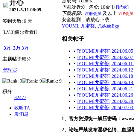
提取码:
ODmK
开心
下载次数:
0
售价:
10金币
[记录]
2021-5-11 08:09
下载权限:
及以上
注册会员
VIP会员
安全检测，请放心下载
签到天数: 9 天
YOUMI
,
尤蜜荟
,
尤妮丝Egg
[LV.3]偶尔看看II
相关帖子
3万
3万
3万
•
[YOUMI尤蜜荟] 2024.06.05
•
[YOUMI尤蜜荟] 2024.06.07
主题
帖子
积分
•
[YOUMI尤蜜荟] 2024.06.11 
•
[YOUMI尤蜜荟] 2024.06.12
管理员
•
[YOUMI尤蜜荟] 2024.06.18
•
[YOUMI尤蜜荟] 2024.06.19
•
[YOUMI尤蜜荟] 2024.06.21
积分
•
[YOUMI尤蜜荟] 2024.06.26
32477
•
[YOUMI尤蜜荟] 2024.06.28 
•
[YOUMI尤蜜荟] 2024.07.03
收听TA
发消息
1、官方资源统一解压密码：www.malef
2、论坛严禁发布淫秽色情、血腥