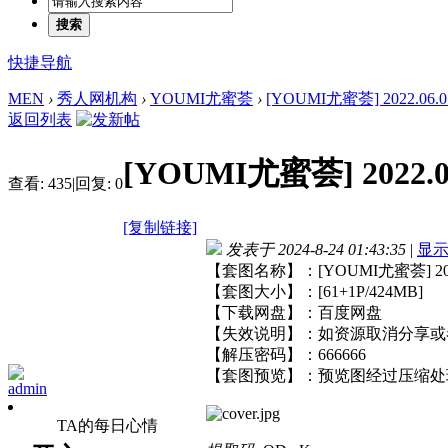
搜索
快捷导航
MEN
›
秀人网机构
›
YOUMI尤蜜荟
›
[YOUMI尤蜜荟] 2022.06.01
返回列表
[YOUMI尤蜜荟] 2022.06
查看:
435
|
回复:
0
[复制链接]
发表于 2024-8-24 01:43:35
|
显
【套图名称】：[YOUMI尤蜜荟] 2022.
【套图大小】：[61+1P/424MB]
【下载网盘】：百度网盘
【失效说明】：如资源取消分享或
【解压密码】：666666
【套图预览】：预览图经过压缩处
admin
TA的每日心情