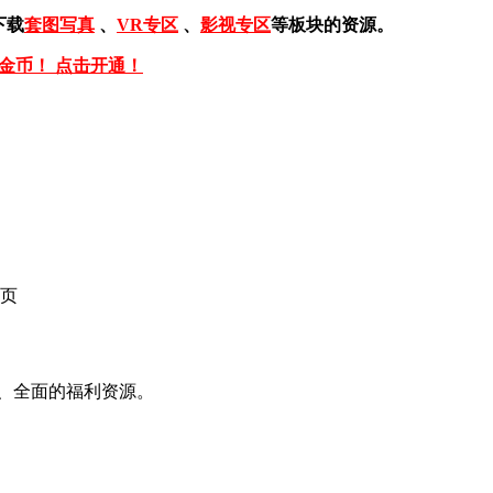
下载
套图写真
、
VR专区
、
影视专区
等板块的资源。
免金币！ 点击开通！
页
、全面的福利资源。