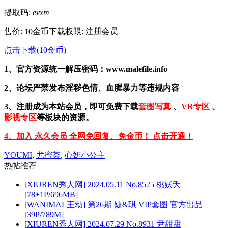
提取码:
evxm
售价: 10金币
下载权限: 注册会员
点击下载(10金币)
1、官方资源统一解压密码：www.malefile.info
2、论坛严禁发布淫秽色情、血腥暴力等违规内容
3、注册成为本站会员，即可免费下载
套图写真
、
VR专区
、
影视专区
等板块的资源。
4、加入 永久会员 全网免回复、免金币！ 点击开通！
YOUMI
,
尤蜜荟
,
心妍小公主
热帖推荐
[XIUREN秀人网] 2024.05.11 No.8525 桃妖夭
[78+1P/696MB]
[WANIMAL王动] 第26期 婕&琪 VIP套图 官方出品
[39P/789M]
[XIUREN秀人网] 2024.07.29 No.8931 尹甜甜