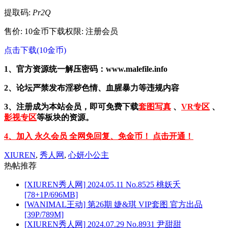
提取码:
Pr2Q
售价: 10金币
下载权限: 注册会员
点击下载(10金币)
1、官方资源统一解压密码：www.malefile.info
2、论坛严禁发布淫秽色情、血腥暴力等违规内容
3、注册成为本站会员，即可免费下载
套图写真
、
VR专区
、
影视专区
等板块的资源。
4、加入 永久会员 全网免回复、免金币！ 点击开通！
XIUREN
,
秀人网
,
心妍小公主
热帖推荐
[XIUREN秀人网] 2024.05.11 No.8525 桃妖夭
[78+1P/696MB]
[WANIMAL王动] 第26期 婕&琪 VIP套图 官方出品
[39P/789M]
[XIUREN秀人网] 2024.07.29 No.8931 尹甜甜