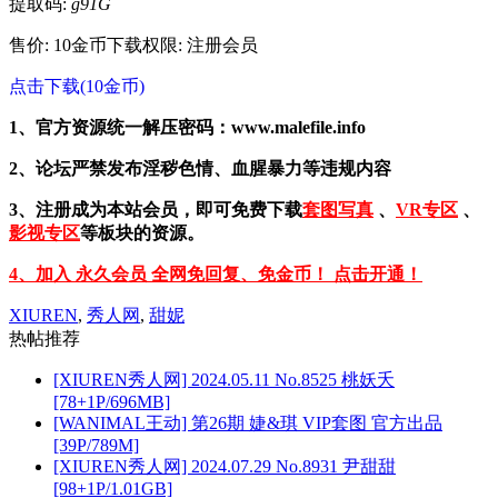
提取码:
g91G
售价: 10金币
下载权限: 注册会员
点击下载(10金币)
1、官方资源统一解压密码：www.malefile.info
2、论坛严禁发布淫秽色情、血腥暴力等违规内容
3、注册成为本站会员，即可免费下载
套图写真
、
VR专区
、
影视专区
等板块的资源。
4、加入 永久会员 全网免回复、免金币！ 点击开通！
XIUREN
,
秀人网
,
甜妮
热帖推荐
[XIUREN秀人网] 2024.05.11 No.8525 桃妖夭
[78+1P/696MB]
[WANIMAL王动] 第26期 婕&琪 VIP套图 官方出品
[39P/789M]
[XIUREN秀人网] 2024.07.29 No.8931 尹甜甜
[98+1P/1.01GB]