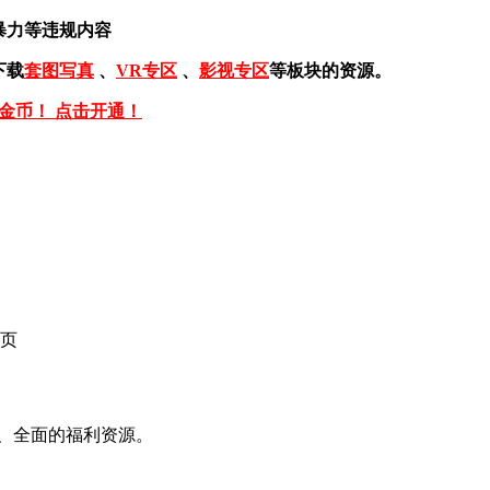
暴力等违规内容
下载
套图写真
、
VR专区
、
影视专区
等板块的资源。
免金币！ 点击开通！
页
、全面的福利资源。