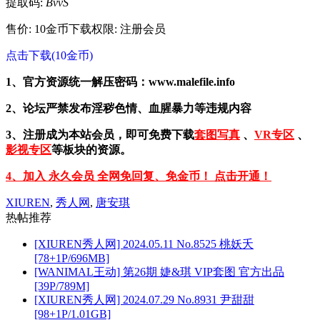
提取码:
BvvS
售价: 10金币
下载权限: 注册会员
点击下载(10金币)
1、官方资源统一解压密码：www.malefile.info
2、论坛严禁发布淫秽色情、血腥暴力等违规内容
3、注册成为本站会员，即可免费下载
套图写真
、
VR专区
、
影视专区
等板块的资源。
4、加入 永久会员 全网免回复、免金币！ 点击开通！
XIUREN
,
秀人网
,
唐安琪
热帖推荐
[XIUREN秀人网] 2024.05.11 No.8525 桃妖夭
[78+1P/696MB]
[WANIMAL王动] 第26期 婕&琪 VIP套图 官方出品
[39P/789M]
[XIUREN秀人网] 2024.07.29 No.8931 尹甜甜
[98+1P/1.01GB]