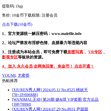
提取码:
i3qg
售价: 10金币
下载权限: 注册会员
点击下载(10金币)
1、官方资源统一解压密码：www.malefile.info
2、论坛严禁发布淫秽色情、血腥暴力等违规内容
3、注册成为本站会员，即可免费下载
套图写真
、
VR专区
、
影视专区
等板块的资源。
4、加入 永久会员 全网免回复、免金币！ 点击开通！
YOUMI
,
尤蜜荟
热帖推荐
[XIUREN秀人网] 2024.05.11 No.8525 桃妖夭
[78+1P/696MB]
[WANIMAL王动] 第26期 婕&琪 VIP套图 官方出品
[39P/789M]
[XIUREN秀人网] 2024.07.29 No.8931 尹甜甜