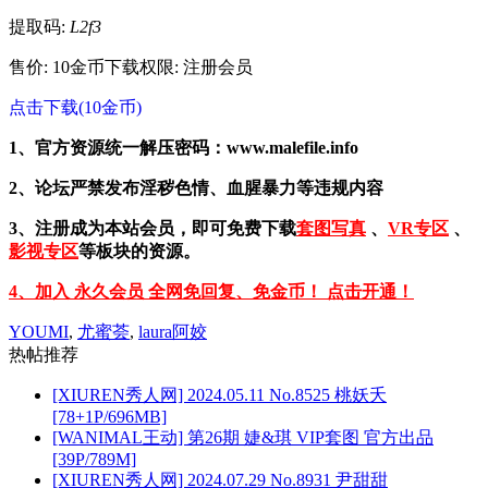
提取码:
L2f3
售价: 10金币
下载权限: 注册会员
点击下载(10金币)
1、官方资源统一解压密码：www.malefile.info
2、论坛严禁发布淫秽色情、血腥暴力等违规内容
3、注册成为本站会员，即可免费下载
套图写真
、
VR专区
、
影视专区
等板块的资源。
4、加入 永久会员 全网免回复、免金币！ 点击开通！
YOUMI
,
尤蜜荟
,
laura阿姣
热帖推荐
[XIUREN秀人网] 2024.05.11 No.8525 桃妖夭
[78+1P/696MB]
[WANIMAL王动] 第26期 婕&琪 VIP套图 官方出品
[39P/789M]
[XIUREN秀人网] 2024.07.29 No.8931 尹甜甜