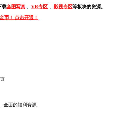
下载
套图写真
、
VR专区
、
影视专区
等板块的资源。
免金币！ 点击开通！
页
、全面的福利资源。