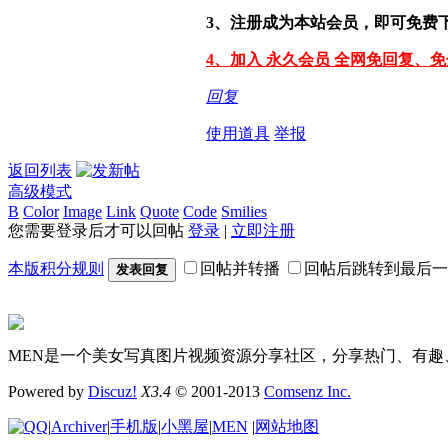
3、注册成为本站会员，即可免费
4、加入 永久会员 全网免回复、
回复
使用道具
举报
返回列表
高级模式
B
Color
Image
Link
Quote
Code
Smilies
您需要登录后才可以回帖
登录
|
立即注册
本版积分规则
回帖并转播
回帖后跳转到最后一
发表回复
MEN是一个美女写真图片视频资源分享社区，分享热门、有趣
Powered by
Discuz!
X3.4
© 2001-2013
Comsenz Inc.
|
Archiver
|
手机版
|
小黑屋
|
MEN
|
网站地图