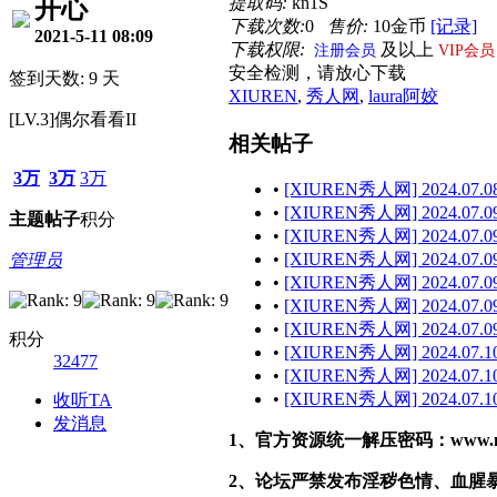
提取码:
kn1S
开心
下载次数:
0
售价:
10金币
[记录]
2021-5-11 08:09
下载权限:
及以上
注册会员
VIP会员
安全检测，请放心下载
签到天数: 9 天
XIUREN
,
秀人网
,
laura阿姣
[LV.3]偶尔看看II
相关帖子
3万
3万
3万
•
[XIUREN秀人网] 2024.07.08
•
[XIUREN秀人网] 2024.07.09
主题
帖子
积分
•
[XIUREN秀人网] 2024.07.09
•
[XIUREN秀人网] 2024.07.09
管理员
•
[XIUREN秀人网] 2024.07.09 
•
[XIUREN秀人网] 2024.07.09
•
[XIUREN秀人网] 2024.07.09 
积分
•
[XIUREN秀人网] 2024.07.10
32477
•
[XIUREN秀人网] 2024.07.10
•
[XIUREN秀人网] 2024.07.10
收听TA
发消息
1、官方资源统一解压密码：www.malef
2、论坛严禁发布淫秽色情、血腥