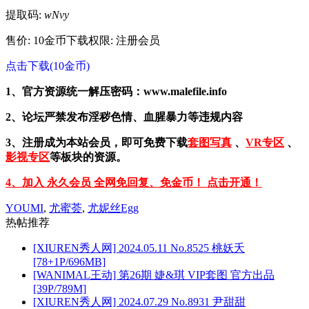
提取码:
wNvy
售价: 10金币
下载权限: 注册会员
点击下载(10金币)
1、官方资源统一解压密码：www.malefile.info
2、论坛严禁发布淫秽色情、血腥暴力等违规内容
3、注册成为本站会员，即可免费下载
套图写真
、
VR专区
、
影视专区
等板块的资源。
4、加入 永久会员 全网免回复、免金币！ 点击开通！
YOUMI
,
尤蜜荟
,
尤妮丝Egg
热帖推荐
[XIUREN秀人网] 2024.05.11 No.8525 桃妖夭
[78+1P/696MB]
[WANIMAL王动] 第26期 婕&琪 VIP套图 官方出品
[39P/789M]
[XIUREN秀人网] 2024.07.29 No.8931 尹甜甜