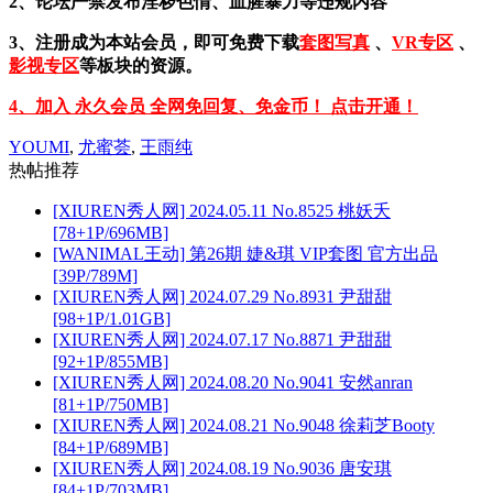
2、论坛严禁发布淫秽色情、血腥暴力等违规内容
3、注册成为本站会员，即可免费下载
套图写真
、
VR专区
、
影视专区
等板块的资源。
4、加入 永久会员 全网免回复、免金币！ 点击开通！
YOUMI
,
尤蜜荟
,
王雨纯
热帖推荐
[XIUREN秀人网] 2024.05.11 No.8525 桃妖夭
[78+1P/696MB]
[WANIMAL王动] 第26期 婕&琪 VIP套图 官方出品
[39P/789M]
[XIUREN秀人网] 2024.07.29 No.8931 尹甜甜
[98+1P/1.01GB]
[XIUREN秀人网] 2024.07.17 No.8871 尹甜甜
[92+1P/855MB]
[XIUREN秀人网] 2024.08.20 No.9041 安然anran
[81+1P/750MB]
[XIUREN秀人网] 2024.08.21 No.9048 徐莉芝Booty
[84+1P/689MB]
[XIUREN秀人网] 2024.08.19 No.9036 唐安琪
[84+1P/703MB]