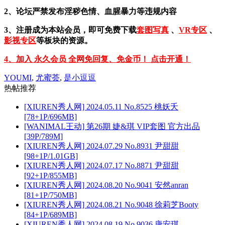
2、论坛严禁发布淫秽色情、血腥暴力等违规内容
3、注册成为本站会员，即可免费下载
套图写真
、
VR专区
、
影视专区
等板块的资源。
4、加入 永久会员 全网免回复、免金币！ 点击开通！
YOUMI
,
尤蜜荟
,
是小逗逗
热帖推荐
[XIUREN秀人网] 2024.05.11 No.8525 桃妖夭
[78+1P/696MB]
[WANIMAL王动] 第26期 婕&琪 VIP套图 官方出品
[39P/789M]
[XIUREN秀人网] 2024.07.29 No.8931 尹甜甜
[98+1P/1.01GB]
[XIUREN秀人网] 2024.07.17 No.8871 尹甜甜
[92+1P/855MB]
[XIUREN秀人网] 2024.08.20 No.9041 安然anran
[81+1P/750MB]
[XIUREN秀人网] 2024.08.21 No.9048 徐莉芝Booty
[84+1P/689MB]
[XIUREN秀人网] 2024.08.19 No.9036 唐安琪