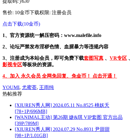
提取码:
y630
售价: 10金币
下载权限: 注册会员
点击下载(10金币)
1、官方资源统一解压密码：www.malefile.info
2、论坛严禁发布淫秽色情、血腥暴力等违规内容
3、注册成为本站会员，即可免费下载
套图写真
、
VR专区
、
影视专区
等板块的资源。
4、加入 永久会员 全网免回复、免金币！ 点击开通！
YOUMI
,
尤蜜荟
,
王雨纯
热帖推荐
[XIUREN秀人网] 2024.05.11 No.8525 桃妖夭
[78+1P/696MB]
[WANIMAL王动] 第26期 婕&琪 VIP套图 官方出品
[39P/789M]
[XIUREN秀人网] 2024.07.29 No.8931 尹甜甜
[98+1P/1.01GB]