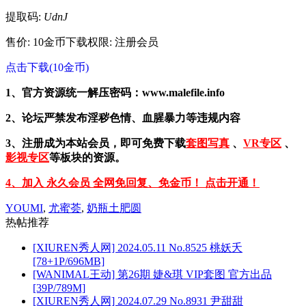
提取码:
UdnJ
售价: 10金币
下载权限: 注册会员
点击下载(10金币)
1、官方资源统一解压密码：www.malefile.info
2、论坛严禁发布淫秽色情、血腥暴力等违规内容
3、注册成为本站会员，即可免费下载
套图写真
、
VR专区
、
影视专区
等板块的资源。
4、加入 永久会员 全网免回复、免金币！ 点击开通！
YOUMI
,
尤蜜荟
,
奶瓶土肥圆
热帖推荐
[XIUREN秀人网] 2024.05.11 No.8525 桃妖夭
[78+1P/696MB]
[WANIMAL王动] 第26期 婕&琪 VIP套图 官方出品
[39P/789M]
[XIUREN秀人网] 2024.07.29 No.8931 尹甜甜