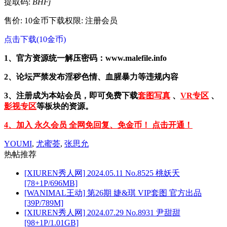
提取码:
BHFj
售价: 10金币
下载权限: 注册会员
点击下载(10金币)
1、官方资源统一解压密码：www.malefile.info
2、论坛严禁发布淫秽色情、血腥暴力等违规内容
3、注册成为本站会员，即可免费下载
套图写真
、
VR专区
、
影视专区
等板块的资源。
4、加入 永久会员 全网免回复、免金币！ 点击开通！
YOUMI
,
尤蜜荟
,
张思允
热帖推荐
[XIUREN秀人网] 2024.05.11 No.8525 桃妖夭
[78+1P/696MB]
[WANIMAL王动] 第26期 婕&琪 VIP套图 官方出品
[39P/789M]
[XIUREN秀人网] 2024.07.29 No.8931 尹甜甜
[98+1P/1.01GB]